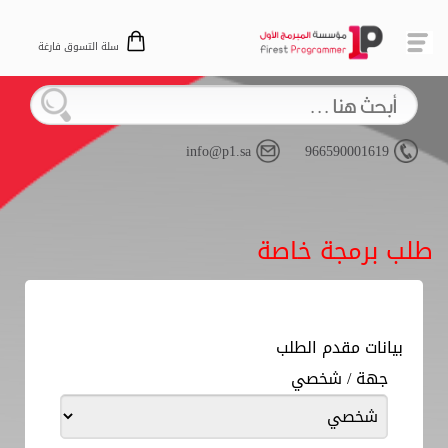
سلة التسوق فارغة
info@p1.sa
966590001619
طلب برمجة خاصة
بيانات مقدم الطلب
جهة / شخصي