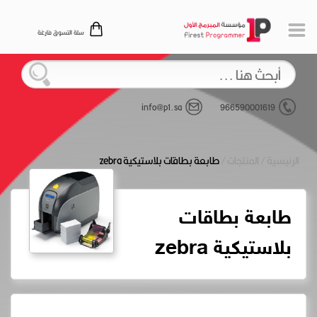
سلة التسوق فارغة
info@p1.sa
966590001619
الرئيسية
/
المنتجات
/
طابعة بطاقات بلاستيكية zebra
طابعة بطاقات
بلاستيكية zebra