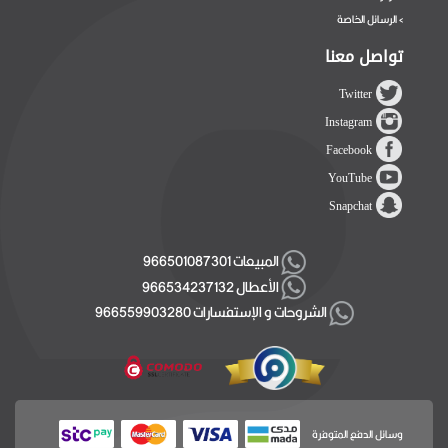
الرسائل الخاصة
>
تواصل معنا
Twitter
Instagram
Facebook
YouTube
Snapchat
المبيعات 966501087301
الأعطال 966534237132
الشروحات و الإستفسارات 966559903280
وسائل الدفع المتوفرة