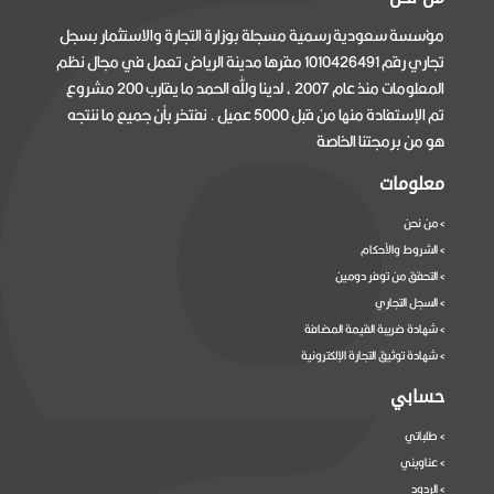
مؤسسة سعودية رسمية مسجلة بوزارة التجارة والاستثمار بسجل
تجاري رقم 1010426491 مقرها مدينة الرياض تعمل في مجال نظم
المعلومات منذ عام 2007 ، لدينا ولله الحمد ما يقارب 200 مشروع
تم الإستفادة منها من قبل 5000 عميل . نفتخر بأن جميع ما ننتجه
هو من برمجتنا الخاصة
معلومات
من نحن
>
الشروط والأحكام
>
التحقق من توفر دومين
>
السجل التجاري
>
شهادة ضريبة القيمة المضافة
>
شهادة توثيق التجارة الإلكترونية
>
حسابي
طلباتي
>
عناويني
>
الردود
>