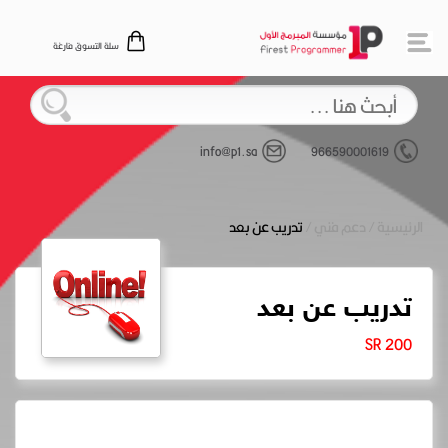
سلة التسوق فارغة
info@p1.sa
966590001619
الرئيسية
/
دعم فني
/
تدريب عن بعد
تدريب عن بعد
200 SR