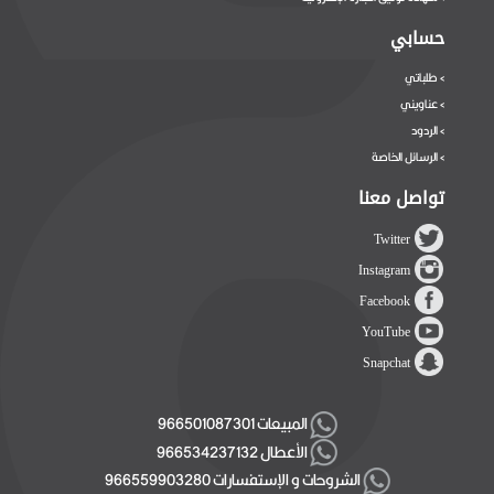
حسابي
طلباتي
>
عناويني
>
الردود
>
الرسائل الخاصة
>
تواصل معنا
Twitter
Instagram
Facebook
YouTube
Snapchat
المبيعات 966501087301
الأعطال 966534237132
الشروحات و الإستفسارات 966559903280