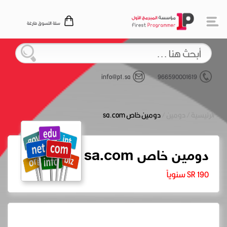
سلة التسوق فارغة
info@p1.sa
966590001619
الرئيسية
/
دومين
/
دومين خاص sa.com
دومين خاص sa.com
190 SR سنوياً