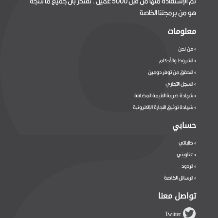
تم الإستفادة منها من قبل 5000 عميل . نفتخر بأن جميع ما ننتجه
هو من برمجتنا الخاصة
معلومات
من نحن
>
الشروط والأحكام
>
التحقق من توفر دومين
>
السجل التجاري
>
شهادة ضريبة القيمة المضافة
>
شهادة توثيق التجارة الإلكترونية
>
حسابي
طلباتي
>
عناويني
>
الردود
>
الرسائل الخاصة
>
تواصل معنا
Twitter