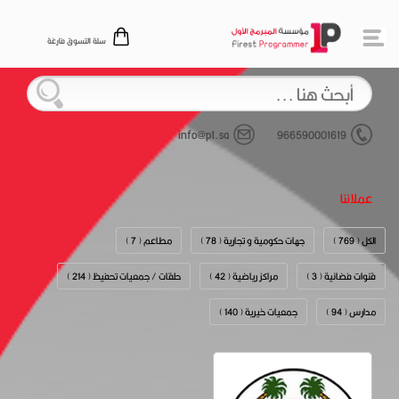
سلة التسوق فارغة
info@p1.sa
966590001619
عملائنا
الكل ( 769 )
جهات حكومية و تجارية ( 78 )
مطاعم ( 7 )
قنوات فضائية ( 3 )
مراكز رياضية ( 42 )
حلقات / جمعيات تحفيظ ( 214 )
مدارس ( 94 )
جمعيات خيرية ( 140 )