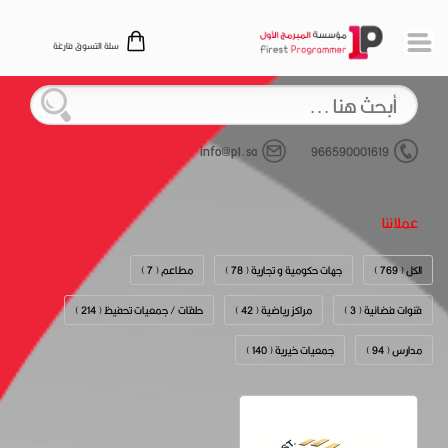
سلة التسوق فارغة
info@p1.sa
966590001619
عملائنا
الكل ( 769 )
جهات حكومية و تجارية ( 78 )
مطاعم ( 7 )
قنوات فضائية ( 3 )
مراكز رياضية ( 42 )
حلقات / جمعيات تحفيظ ( 214 )
مدارس ( 94 )
جمعيات خيرية ( 140 )