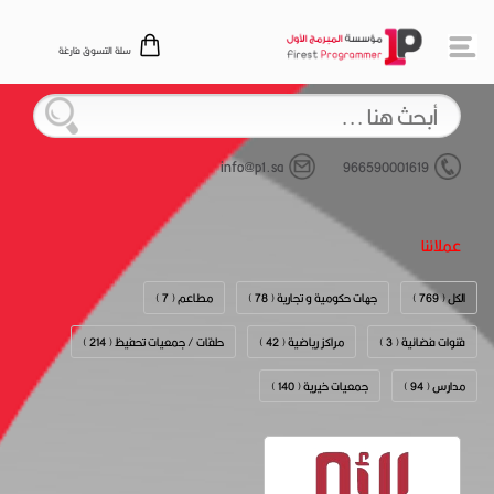
سلة التسوق فارغة
info@p1.sa
966590001619
عملائنا
الكل ( 769 )
جهات حكومية و تجارية ( 78 )
مطاعم ( 7 )
قنوات فضائية ( 3 )
مراكز رياضية ( 42 )
حلقات / جمعيات تحفيظ ( 214 )
مدارس ( 94 )
جمعيات خيرية ( 140 )