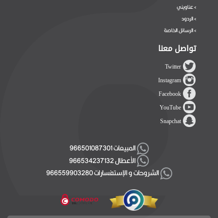
عناويني
>
الردود
>
الرسائل الخاصة
>
تواصل معنا
Twitter
Instagram
Facebook
YouTube
Snapchat
المبيعات 966501087301
الأعطال 966534237132
الشروحات و الإستفسارات 966559903280