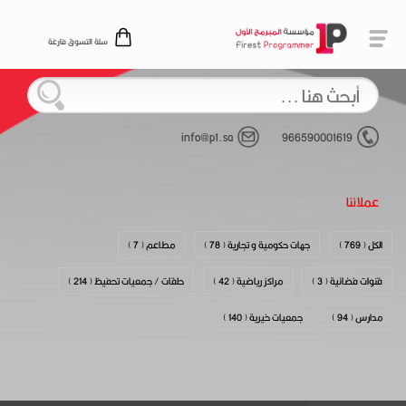
سلة التسوق فارغة
info@p1.sa
966590001619
عملائنا
الكل ( 769 )
جهات حكومية و تجارية ( 78 )
مطاعم ( 7 )
قنوات فضائية ( 3 )
مراكز رياضية ( 42 )
حلقات / جمعيات تحفيظ ( 214 )
مدارس ( 94 )
جمعيات خيرية ( 140 )